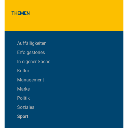
THEMEN
Auffälligkeiten
Erfolgsstories
In eigener Sache
Kultur
Management
Marke
Politik
Soziales
Sport